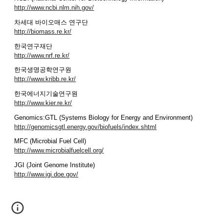
http://www.ncbi.nlm.nih.gov/
차세대 바이오매스 연구단
http://biomass.re.kr/
한국연구재단
http://www.nrf.re.kr/
한국생명공학연구원
http://www.kribb.re.kr/
한국에너지기술연구원
http://www.kier.re.kr/
Genomics:GTL (Systems Biology for Energy and Environment)
http://genomicsgtl.energy.gov/biofuels/index.shtml
MFC (Microbial Fuel Cell)
http://www.microbialfuelcell.org/
JGI (Joint Genome Institute)
http://www.jgi.doe.gov/